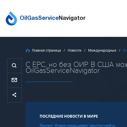
OilGasService
Navigator
Главная страница
Новости
Международные
С 
С EPC, но без ОИР. В США мож
OilGasServiceNavigator
ПОСЛЕДНИЕ НОВОСТИ В МИРЕ
Reuters: Индия наращивает закупки нефти