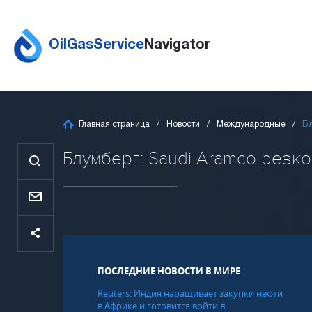
OilGasService
Navigator
Главная страница
Новости
Международные
Бл
Блумберг: Saudi Aramco резко 
ПОСЛЕДНИЕ НОВОСТИ В МИРЕ
Reuters: Индия наращивает закупки нефти
в Африке и готовится войти в