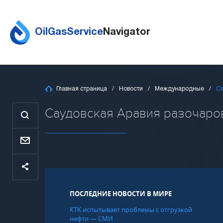
OilGasService
Navigator
Главная страница
Новости
Международные
Са
Саудовская Аравия разочарова
ПОСЛЕДНИЕ НОВОСТИ В МИРЕ
КТК испытывает проблемы с отгрузкой
нефти — СМИ