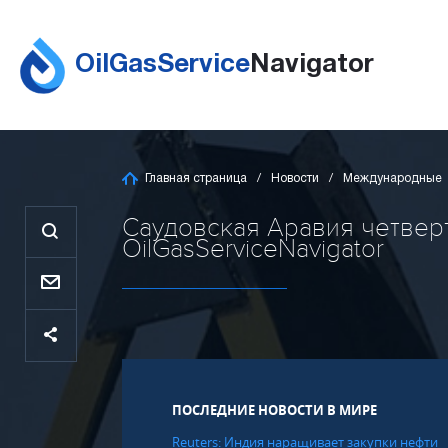
OilGasService
Navigator
Главная страница
Новости
Международные
Саудовская Аравия четвер
OilGasServiceNavigator
ПОСЛЕДНИЕ НОВОСТИ В МИРЕ
Reuters: Индия наращивает закупки нефти