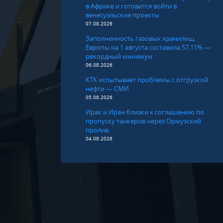
в Африке и готовится войти в
венесуэльские проекты
07.08.2026
Заполненность газовых хранилищ
Европы на 1 августа составила 57,11% —
рекордный минимум
06.08.2026
КТК испытывает проблемы с отгрузкой
нефти — СМИ
05.08.2026
Ирак и Иран близки к соглашению по
пропуску танкеров через Ормузский
пролив
04.08.2026