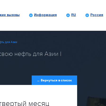
кие вызовы
Информация
RU
Россия
фть для Азии
вою нефть для Азии |
← Вернуться в список
твертый месяц