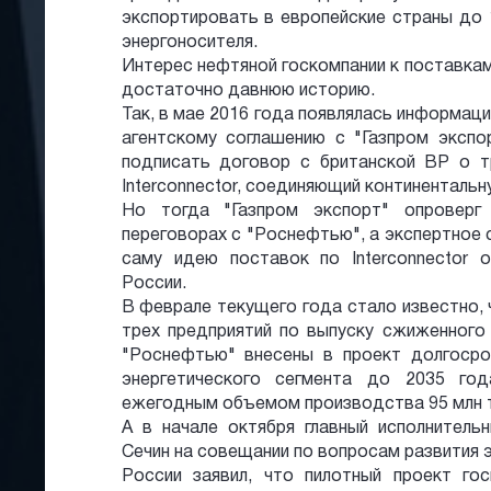
экспортировать в европейские страны до 
энергоносителя.
Интерес нефтяной госкомпании к поставкам
достаточно давнюю историю.
Так, в мае 2016 года появлялась информаци
агентскому соглашению с "Газпром экспо
подписать договор с британской BP о т
Interconnector, соединяющий континентальн
Но тогда "Газпром экспорт" опроверг
переговорах с "Роснефтью", а экспертное
саму идею поставок по Interconnector
России.
В феврале текущего года стало известно,
трех предприятий по выпуску сжиженного 
"Роснефтью" внесены в проект долгосро
энергетического сегмента до 2035 го
ежегодным объемом производства 95 млн 
А в начале октября главный исполнитель
Сечин на совещании по вопросам развития 
России заявил, что пилотный проект го