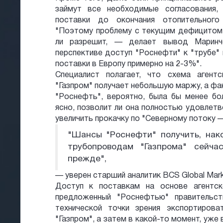
займут все необходимые согласования,
поставки до окончания отопительного
"Поэтому проблему с текущим дефицитом 
ли разрешит, — делает вывод Маринч
перспективе доступ "Роснефти" к "трубе"
поставки в Европу примерно на 2-3%".
Специалист полагает, что схема агент
"Газпром" получает небольшую маржу, а ф
"Роснефть", вероятно, была бы менее бол
ясно, позволит ли она полностью удовлетв
увеличить прокачку по "Северному потоку —
"Шансы "Роснефти" получить, нак
трубопроводам "Газпрома" сейча
прежде",
— уверен старший аналитик BCS Global Mar
Доступ к поставкам на основе агентск
предложенный "Роснефтью" правительст
технической точки зрения экспортиров
"Газпром", а затем в какой-то момент, уже 