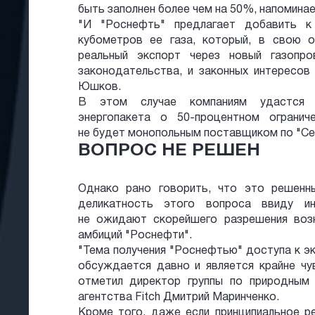
быть заполнен более чем на 50%, напоминае
"И "Роснефть" предлагает добавить 
кубометров ее газа, который, в свою о
реальный экспорт через новый газопр
законодательства, и законных интересов
Юшков.
В этом случае компаниям удастся 
энергопакета о 50-процентном огранич
не будет монопольным поставщиком по "Се
ВОПРОС НЕ РЕШЕН
Однако рано говорить, что это решенн
деликатность этого вопроса ввиду ин
не ожидают скорейшего разрешения воз
амбиций "Роснефти".
"Тема получения "Роснефтью" доступа к э
обсуждается давно и является крайне чу
отметил директор группы по природным
агентства Fitch Дмитрий Маринченко.
Кроме того, даже если принципиальное р