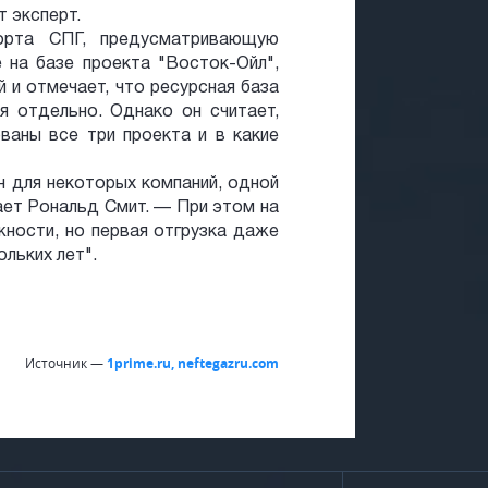
 эксперт.
орта СПГ, предусматривающую
 на базе проекта "Восток-Ойл",
 и отмечает, что ресурсная база
я отдельно. Однако он считает,
ованы все три проекта и в какие
н для некоторых компаний, одной
ает Рональд Смит. — При этом на
ности, но первая отгрузка даже
льких лет".
Источник —
1prime.ru, neftegazru.com