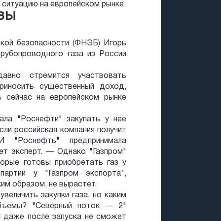
 ситуацию на европейском рынке.
ВЫ
ской безопасности (ФНЭБ) Игорь
рубопроводного газа из России
авно стремится участвовать
приносить существенный доход,
ь сейчас на европейском рынке
ала "Роснефти" закупать у нее
если российская компания получит
И "Роснефть" предпринимала
т эксперт. — Однако "Газпром"
торые готовы приобретать газ у
артии у "Газпром экспорта",
им образом, не вырастет.
увеличить закупки газа, но каким
объемы? "Северный поток — 2"
С даже после запуска не сможет