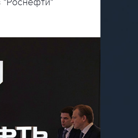
з "Роснефти"