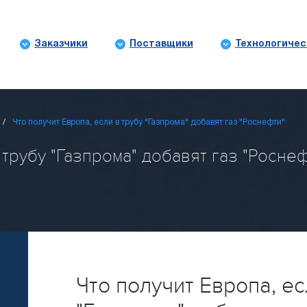
Заказчики
Поставщики
Технологичес
Что получит Европа, если в трубу "Газпрома" добавят газ "Роснефти"
трубу "Газпрома" добавят газ "Роснефт
Что получит Европа, ес