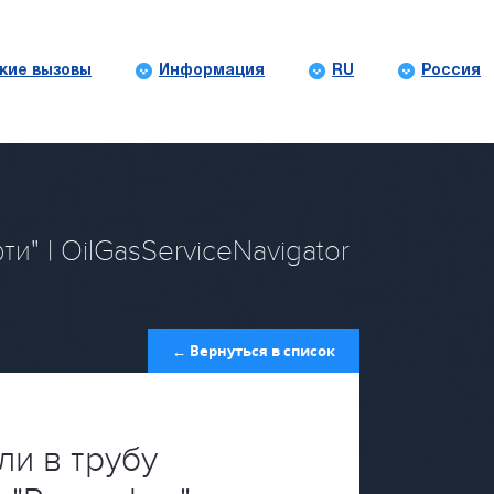
кие вызовы
Информация
RU
Россия
и" | OilGasServiceNavigator
← Вернуться в список
ли в трубу