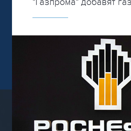
"Газпрома" добавят га