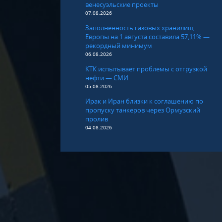
венесуэльские проекты
07.08.2026
Заполненность газовых хранилищ
Европы на 1 августа составила 57,11% —
рекордный минимум
06.08.2026
КТК испытывает проблемы с отгрузкой
нефти — СМИ
05.08.2026
Ирак и Иран близки к соглашению по
пропуску танкеров через Ормузский
пролив
04.08.2026