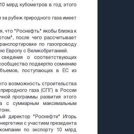
10 млрд кубометров в год этого
 за рубеж природного газа имеет
я, что "Роснефть" якобы близка к
ртом", после чего рассчитывает
ранспортировке по газопроводу
ую Европу с Великобританией.
 сведения о соответствующих
 сообщество подвергло сомнению
 объемов, поступающих в ЕС из
 что возможность строительства
природного газа (СПГ) в России
чной программы развития этого
да с суммарным максимальным
тонн.
ный директор "Роснефти" Игорь
энергетики с участием президента
скомпании по экспорту 10 млрд