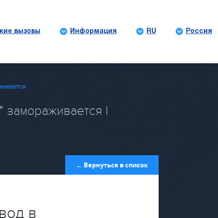
кие вызовы
Информация
RU
Россия
аживается
" замораживается |
← Вернуться в список
вод в