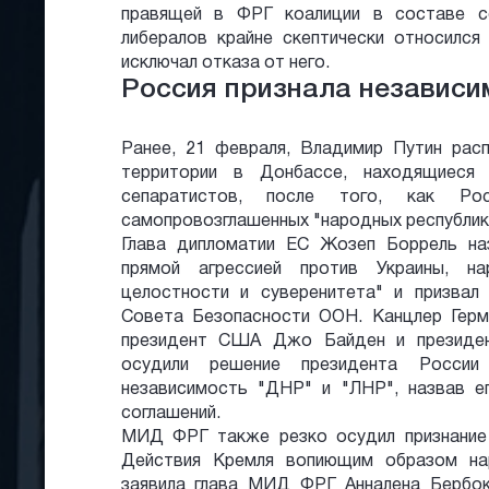
правящей в ФРГ коалиции в составе со
либералов крайне скептически относился
исключал отказа от него.
Россия признала независи
Ранее, 21 февраля, Владимир Путин рас
территории в Донбассе, находящиеся 
сепаратистов, после того, как Рос
самопровозглашенных "народных республик
Глава дипломатии ЕС Жозеп Боррель на
прямой агрессией против Украины, на
целостности и суверенитета" и призвал
Совета Безопасности ООН. Канцлер Герма
президент США Джо Байден и президе
осудили решение президента России
независимость "ДНР" и "ЛНР", назвав е
соглашений.
МИД ФРГ также резко осудил признание
Действия Кремля вопиющим образом на
заявила глава МИД ФРГ Анналена Бербок