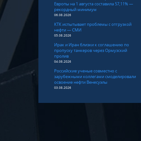
Европы на 1 августа составила 57,11% —
рекордный минимум
06.08.2026
КТК испытывает проблемы с отгрузкой
нефти — СМИ
05.08.2026
Ирак и Иран близки к соглашению по
пропуску танкеров через Ормузский
пролив
04.08.2026
Российские ученые совместно с
зарубежными коллегами смоделировали
освоение нефти Венесуэлы
03.08.2026