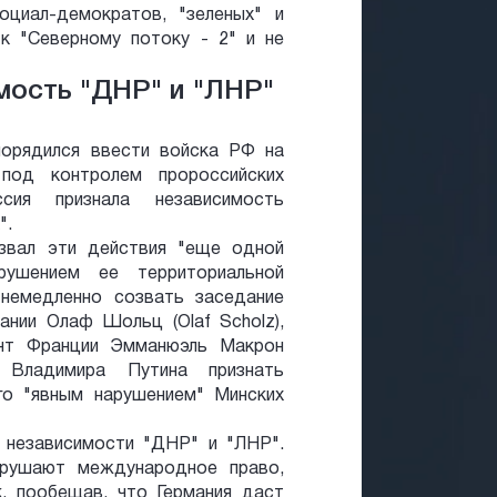
циал-демократов, "зеленых" и
 к "Северному потоку - 2" и не
мость "ДНР" и "ЛНР"
порядился ввести войска РФ на
под контролем пророссийских
сия признала независимость
".
звал эти действия "еще одной
рушением ее территориальной
 немедленно созвать заседание
нии Олаф Шольц (Olaf Scholz),
нт Франции Эмманюэль Макрон
 Владимира Путина признать
го "явным нарушением" Минских
 независимости "ДНР" и "ЛНР".
рушают международное право,
, пообещав, что Германия даст