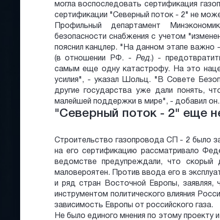
могла воспоследовать сертификация газоп
сертификации "Северный поток - 2" не мож
Профильный департамент Минэконом
безопасности снабжения с учетом "изменен
пояснил канцлер. "На данном этапе важно 
(в отношении РФ. -
Ред
.) - предотврати
самым еще одну катастрофу. На это наце
усилия", - указал Шольц. "В Совете Без
другие государства уже дали понять, чт
малейшей поддержки в мире", - добавил он.
"Северный поток - 2" еще 
Строительство газопровода СП - 2 было з
на его сертификацию рассматривало Феде
ведомстве предупреждали, что скорый 
маловероятен. Против ввода его в эксплуа
и ряд стран Восточной Европы, заявляя, 
инструментом политического влияния Росси
зависимость Европы от российского газа.
Не было единого мнения по этому проекту и