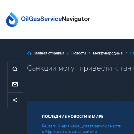
OilGasService
Navigator
Главная страница
Новости
Международные
Са
Санкции могут привести к танк
ПОСЛЕДНИЕ НОВОСТИ В МИРЕ
Reuters: Индия наращивает закупки нефти
в Африке и готовится войти в