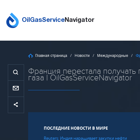
OilGasService
Navigator
Главная страница
Новости
Международные
Фр
Франция перестала получать 
газа | OilGasServiceNavigator
ПОСЛЕДНИЕ НОВОСТИ В МИРЕ
Reuters: Индия наращивает закупки нефти