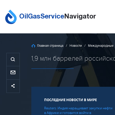
OilGasService
Navigator
Главная страница
Новости
Международные
1,9 млн баррелей российско
ПОСЛЕДНИЕ НОВОСТИ В МИРЕ
Reuters: Индия наращивает закупки нефти
в Африке и готовится войти в