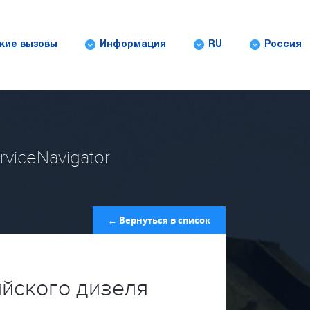
кие вызовы
Информация
RU
Россия
viceNavigator
← Вернуться в список
ийского дизеля