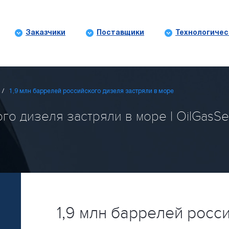
Заказчики
Поставщики
Технологичес
1,9 млн баррелей российского дизеля застряли в море
го дизеля застряли в море | OilGasSer
1,9 млн баррелей росс