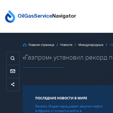
OilGasService
Navigator
Главная страница
Новости
Международные
«Г
«Газпром» установил рекорд по
ПОСЛЕДНИЕ НОВОСТИ В МИРЕ
Reuters: Индия наращивает закупки нефти
в Африке и готовится войти в