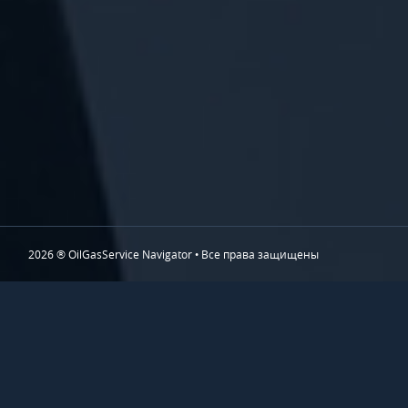
2026 ® OilGasService Navigator • Все права защищены