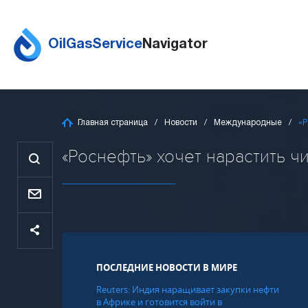
OilGasService
Navigator
Главная страница
Новости
Международные
«Р
«Роснефть» хочет нарастить ч
ПОСЛЕДНИЕ НОВОСТИ В МИРЕ
Reuters: Индия наращивает закупки нефти
в Африке и готовится войти в