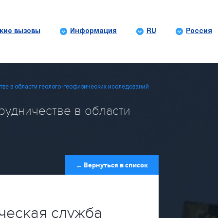
кие вызовы
Информация
RU
Россия
тве в области геолого-геофизических исследований
рудничестве в области
← Вернуться в список
ическая служба