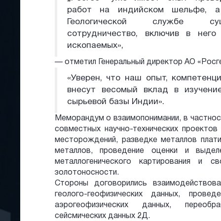
работ на индийском шельфе, 
Геологической службе су
сотрудничество, включив в него
ископаемых»,
— отметил Генеральный директор АО «Росге
«Уверен, что наш опыт, компетенц
внесут весомый вклад в изучени
сырьевой базы Индии».
Меморандум о взаимопонимании, в частнос
совместных научно-технических проектов
месторождений, разведке металлов плати
металлов, проведение оценки и выдел
металлогенического картирования и св
золотоносности.
Стороны договорились взаимодействов
геолого-геофизических данных, провед
аэрогеофизических данных, переобр
сейсмических данных 2Д.