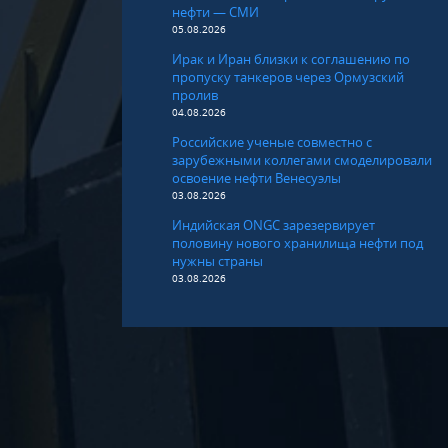
нефти — СМИ
05.08.2026
Ирак и Иран близки к соглашению по
пропуску танкеров через Ормузский
пролив
04.08.2026
Российские ученые совместно с
зарубежными коллегами смоделировали
освоение нефти Венесуэлы
03.08.2026
Индийская ONGC зарезервирует
половину нового хранилища нефти под
нужны страны
03.08.2026