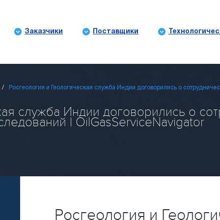
Заказчики
Поставщики
Технологичес
Росгеология и Геологическая служба Индии договорились о сотрудничес
ая служба Индии договорились о сот
ледований | OilGasServiceNavigator
Росгеология и Геолог