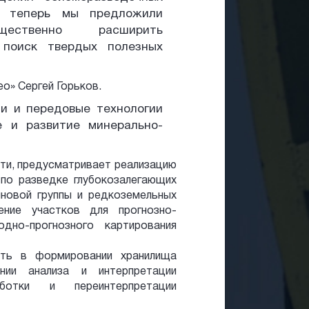
а теперь мы предложили
щественно расширить
 поиск твердых полезных
о» Сергей Горьков.
ии и передовые технологии
е и развитие минерально-
ти, предусматривает реализацию
 по разведке глубокозалегающих
новой группы и редкоземельных
ение участков для прогнозно-
одно-прогнозного картирования
ать в формировании хранилища
ении анализа и интерпретации
аботки и переинтерпретации