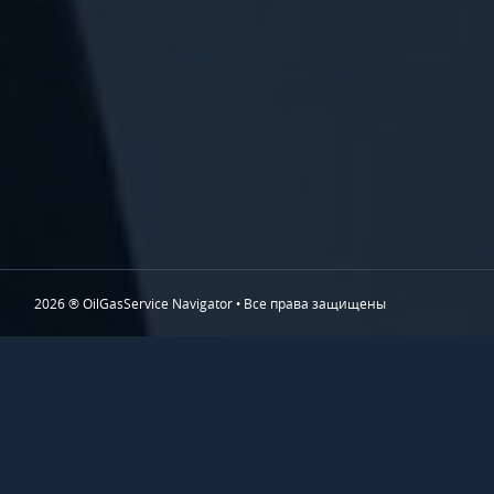
2026 ® OilGasService Navigator • Все права защищены