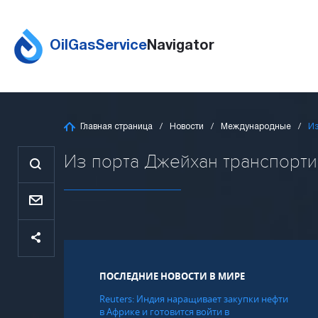
OilGasService
Navigator
Главная страница
Новости
Международные
Из
Из порта Джейхан транспортир
ПОСЛЕДНИЕ НОВОСТИ В МИРЕ
Reuters: Индия наращивает закупки нефти
в Африке и готовится войти в