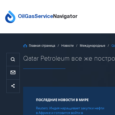
OilGasService
Navigator
Главная страница
Новости
Международные
Qa
Qatar Petroleum все же постро
ПОСЛЕДНИЕ НОВОСТИ В МИРЕ
Reuters: Индия наращивает закупки нефти
в Африке и готовится войти в