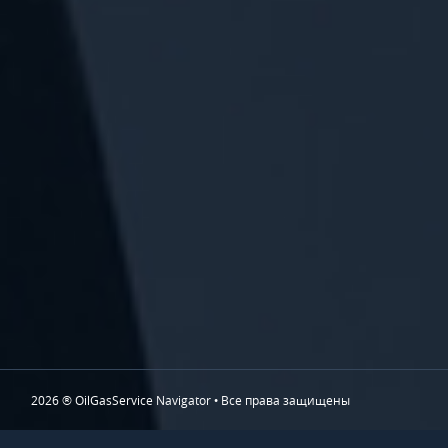
2026 ® OilGasService Navigator • Все права защищены