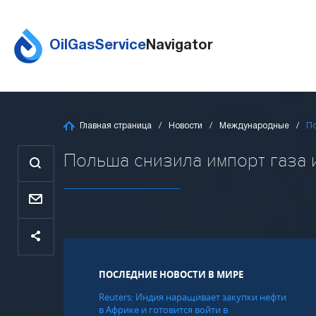
OilGasService
Navigator
Главная страница
Новости
Международные
По
Польша снизила импорт газа из
ПОСЛЕДНИЕ НОВОСТИ В МИРЕ
Reuters: Индия наращивает закупки нефти
в Африке и готовится войти в