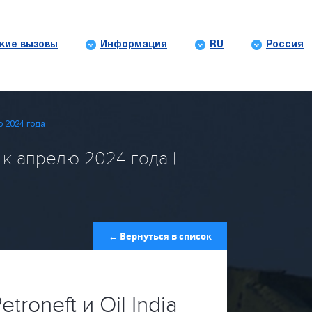
кие вызовы
Информация
RU
Россия
ю 2024 года
 к апрелю 2024 года |
← Вернуться в список
roneft и Oil India