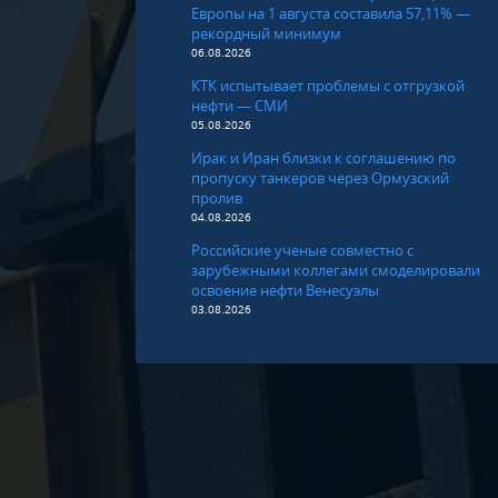
Европы на 1 августа составила 57,11% —
рекордный минимум
06.08.2026
КТК испытывает проблемы с отгрузкой
нефти — СМИ
05.08.2026
Ирак и Иран близки к соглашению по
пропуску танкеров через Ормузский
пролив
04.08.2026
Российские ученые совместно с
зарубежными коллегами смоделировали
освоение нефти Венесуэлы
03.08.2026