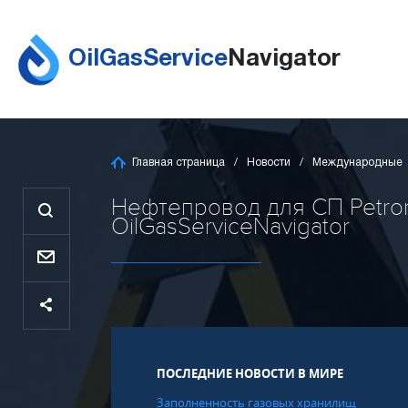
OilGasService
Navigator
Главная страница
Новости
Международные
Нефтепровод для СП Petrone
OilGasServiceNavigator
ПОСЛЕДНИЕ НОВОСТИ В МИРЕ
Заполненность газовых хранилищ