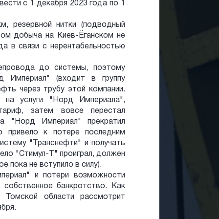
ести с 1 декабря 2023 года по 1
м, резервной нитки (подводный
этом добыча на Киев-Ёганском не
да в связи с нерентабельностью
тепровода до системы, поэтому
рд Империал" (входит в группу
нефть через трубу этой компании.
 на услуги "Норд Империала",
тариф, затем вовсе перестал
да "Норд Империал" прекратил
то привело к потере последним
стему "Транснефти" и получать
дело "Стимул-Т" проиграл, должен
е пока не вступило в силу).
периал" и потери возможности
 собственное банкротство. Как
 Томской области рассмотрит
бря.