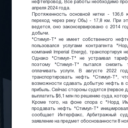
нефтепровод. Все работы необходимо пров
апреля 2024 года.
Протяженность основной нитки - 136,6 к
переход через реку Обь) - 17,8 км. При 
ведется, оно законсервировано с 2014 го
добычи.
"Стимул-Т" не имеет собственного неф
пользовался услугами контрагента "Но
компаний Imperial Energy), транспортируя 
Однако "Стимул-Т" не устраивал тариф
поэтому "Стимул-Т" пытался снизить 
оплачивать услуги. В августе 2022 го
транспортировать нефть "Стимул-Т", ч
возможности сдавать добытую нефть в си
прибыль. Сейчас стороны судятся (первое 
выплатить $6,1 млн по решению суда, которо
Кроме того, на фоне спора с "Норд Им
продавать нефть "Стимул-Т" инициировал
сообщает Интерфакс, Арбитражный суд
заявление на предмет обоснованности 8 ноя