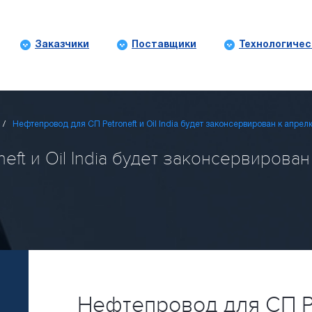
Заказчики
Поставщики
Технологичес
Нефтепровод для СП Petroneft и Oil India будет законсервирован к апрел
ft и Oil India будет законсервирован
Нефтепровод для СП Pet