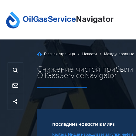
OilGasService
Navigator
Главная страница
Новости
Международные
Снижение чистой прибыли S
OilGasServiceNavigator
ПОСЛЕДНИЕ НОВОСТИ В МИРЕ
Reuters: Индия наращивает закупки нефти