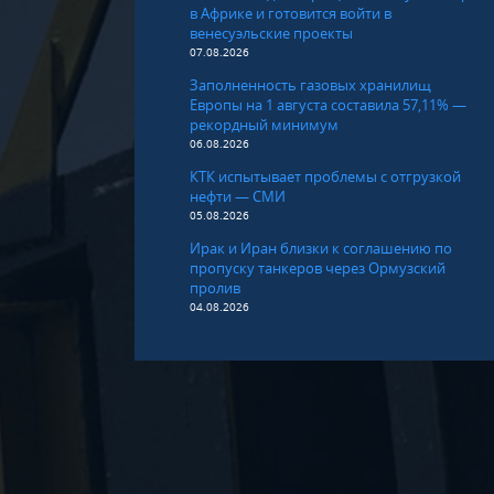
в Африке и готовится войти в
венесуэльские проекты
07.08.2026
Заполненность газовых хранилищ
Европы на 1 августа составила 57,11% —
рекордный минимум
06.08.2026
КТК испытывает проблемы с отгрузкой
нефти — СМИ
05.08.2026
Ирак и Иран близки к соглашению по
пропуску танкеров через Ормузский
пролив
04.08.2026