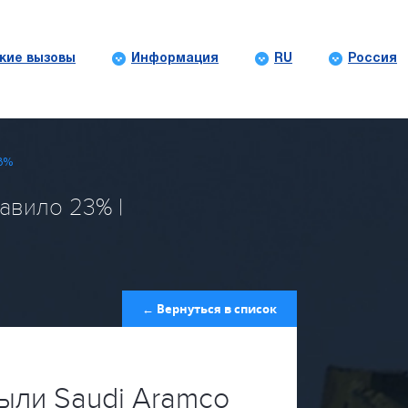
кие вызовы
Информация
RU
Россия
23%
авило 23% |
← Вернуться в список
ыли Saudi Aramco