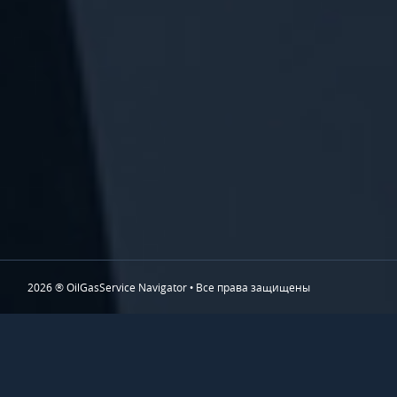
2026 ® OilGasService Navigator • Все права защищены