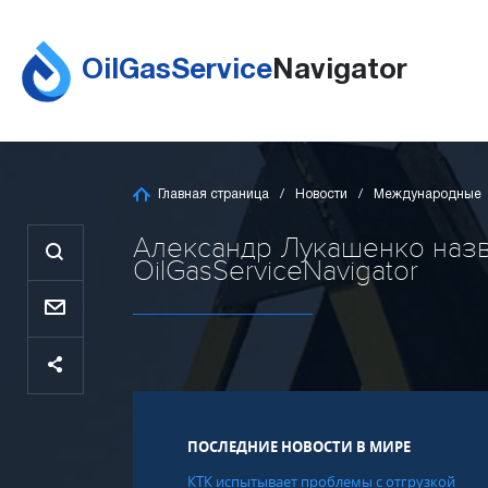
OilGasService
Navigator
Главная страница
Новости
Международные
Александр Лукашенко назва
OilGasServiceNavigator
ПОСЛЕДНИЕ НОВОСТИ В МИРЕ
КТК испытывает проблемы с отгрузкой