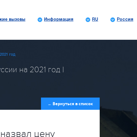
кие вызовы
Информация
RU
Россия
2021 год
сии на 2021 год |
← Вернуться в список
назвал цену