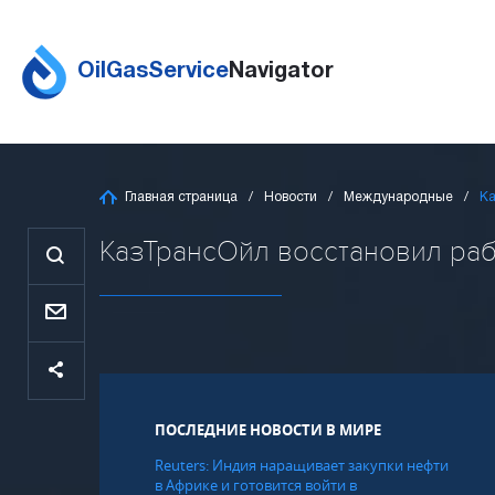
OilGasService
Navigator
Главная страница
Новости
Международные
Ка
КазТрансОйл восстановил раб
ПОСЛЕДНИЕ НОВОСТИ В МИРЕ
Reuters: Индия наращивает закупки нефти
в Африке и готовится войти в