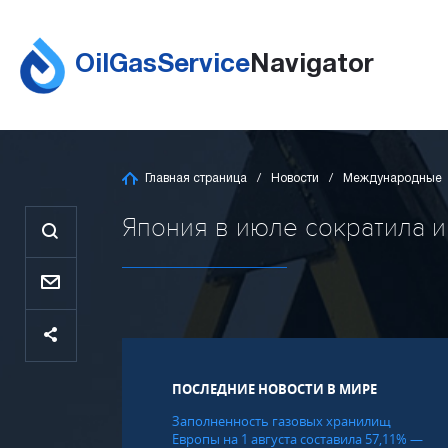
OilGasService
Navigator
Главная страница
Новости
Международные
Япония в июле сократила им
ПОСЛЕДНИЕ НОВОСТИ В МИРЕ
Заполненность газовых хранилищ
Европы на 1 августа составила 57,11% —