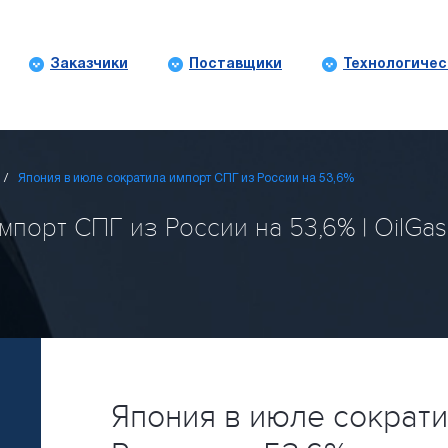
Заказчики
Поставщики
Технологичес
Япония в июле сократила импорт СПГ из России на 53,6%
порт СПГ из России на 53,6% | OilGas
Япония в июле сократи