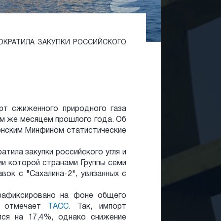
СОКРАТИЛА ЗАКУПКИ РОССИЙСКОГО
рт сжиженного природного газа
тем же месяцем прошлого года. Об
онским Минфином статистические
атила закупки российского угля и
ии которой странами Группы семи
вок с "Сахалина-2", увязанных с
зафиксировано на фоне общего
а, отмечает
ТАСС
. Так, импорт
лся на 17,4%, однако снижение