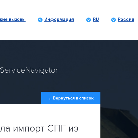
кие вызовы
Информация
RU
Россия
ServiceNavigator
← Вернуться в список
ла импорт СПГ из