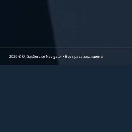
2026 ® OilGasService Navigator • Все права защищены