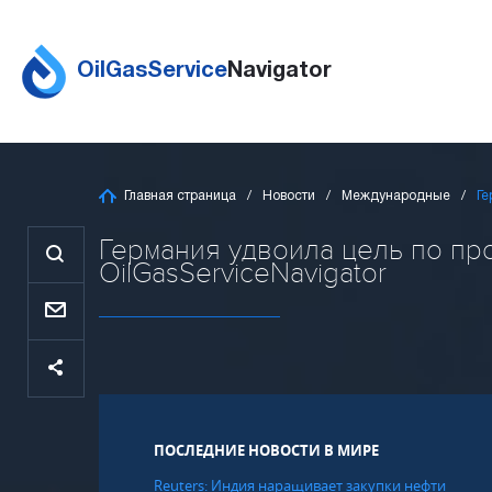
OilGasService
Navigator
Главная страница
Новости
Международные
Ге
Германия удвоила цель по про
OilGasServiceNavigator
ПОСЛЕДНИЕ НОВОСТИ В МИРЕ
Reuters: Индия наращивает закупки нефти