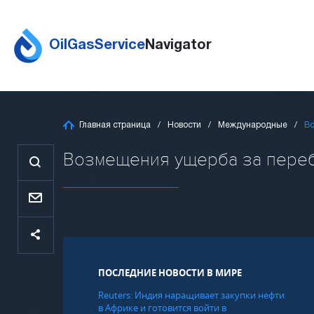
OilGasService
Navigator
Главная страница
Новости
Международные
Во
Возмещения ущерба за перебои
ПОСЛЕДНИЕ НОВОСТИ В МИРЕ
Reuters: Индия наращивает закупки нефти
в Африке и готовится войти в