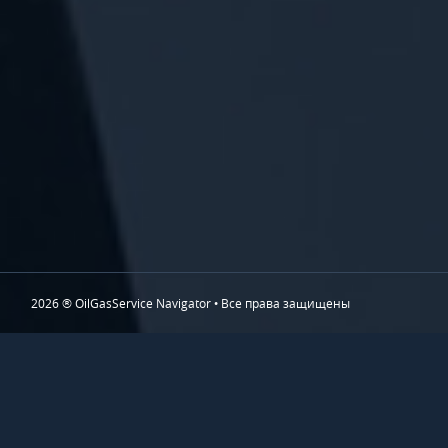
2026 ® OilGasService Navigator • Все права защищены