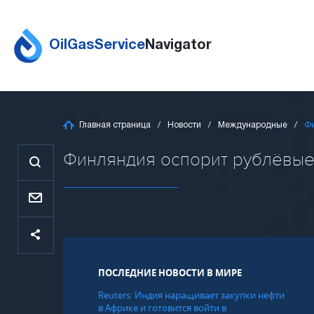
OilGasService
Navigator
Главная страница
Новости
Международные
Фи
Финляндия оспорит рублёвые к
ПОСЛЕДНИЕ НОВОСТИ В МИРЕ
Reuters: Индия наращивает закупки нефти
в Африке и готовится войти в