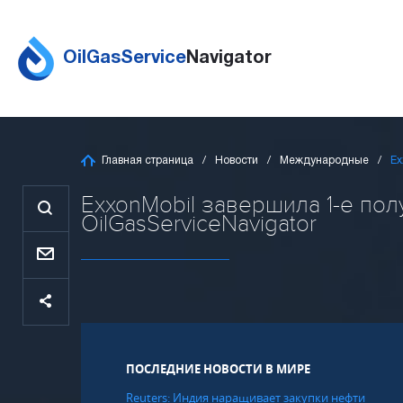
OilGasService
Navigator
Главная страница
Новости
Международные
Ex
ExxonMobil завершила 1-е полу
OilGasServiceNavigator
ПОСЛЕДНИЕ НОВОСТИ В МИРЕ
Reuters: Индия наращивает закупки нефти