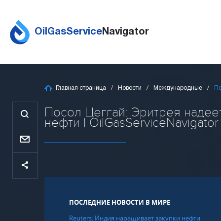
OilGasService
Navigator
Главная страница
Новости
Международные
По
Посол Цеггай: Эритрея надеет
нефти | OilGasServiceNavigator
ПОСЛЕДНИЕ НОВОСТИ В МИРЕ
Reuters: Индия наращивает закупки нефти