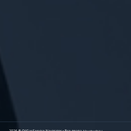
2026 ® OilGasService Navigator • Все права защищены