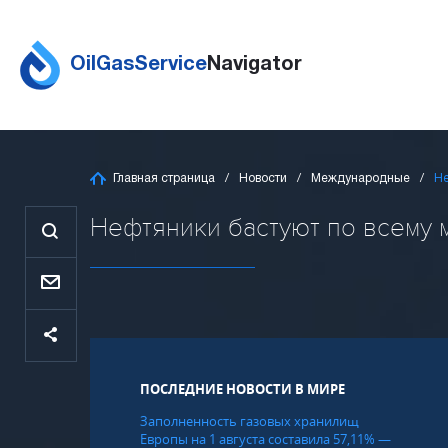
OilGasService
Navigator
Главная страница
Новости
Международные
Не
Нефтяники бастуют по всему ми
ПОСЛЕДНИЕ НОВОСТИ В МИРЕ
Заполненность газовых хранилищ
Европы на 1 августа составила 57,11% —