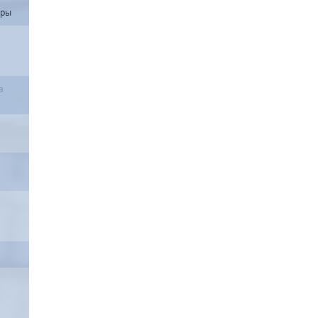
уры
а