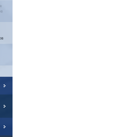
я
ов
ов