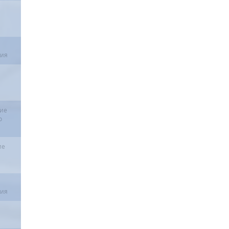
ния
щие
о
ие
ния