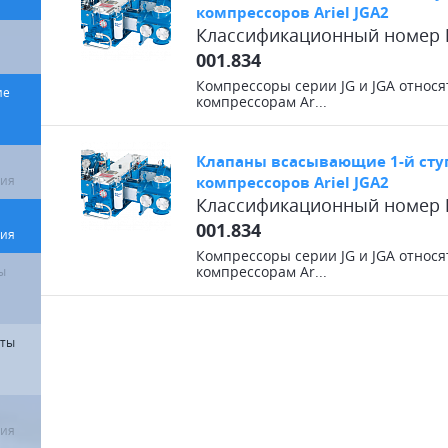
компрессоров Ariel JGA2
Классификационный номер
001.834
Компрессоры серии JG и JGA отно
ие
компрессорам Ar...
Клапаны всасывающие 1-й сту
ния
компрессоров Ariel JGA2
Классификационный номер
001.834
ния
Компрессоры серии JG и JGA отно
ы
компрессорам Ar...
нты
ния