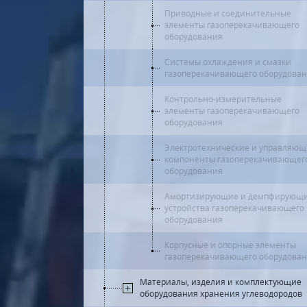
Приводные и соединительные
элементы газоперекачивающего
оборудования
Системы охлаждения и смазки
газоперекачивающего оборудова
Контрольно-измерительные
элементы газоперекачивающего
оборудования
Электротехнические и управляю
компоненты газоперекачивающег
оборудования
Амортизирующие и демпфирующ
устройства газоперекачивающего
оборудования
Корпусные и опорные элементы
газоперекачивающего оборудова
Материалы, изделия и комплектующие
оборудования хранения углеводородов