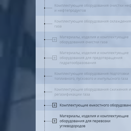
Комплектующие оборудования очистки не
и нефтепродуктов
Комплектующие оборудования охлаждения
газа
Материалы, изделия и комплектующие
оборудования очистки газа
Материалы, изделия и комплектующие
оборудования для предотвращения
гидратообразования
Комплектующие оборудования подготовки
топливного, пускового и импульсного газа
Комплектующие оборудования сжижения и
регазификации газа
Комплектующие емкостного оборудован
Материалы, изделия и комплектующие
оборудования для перевозки
углеводородов