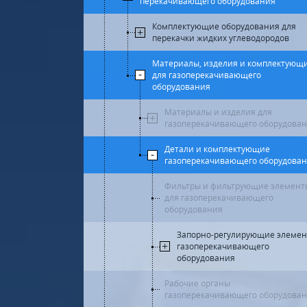
перекачивающего оборудования
Комплектующие оборудования для
перекачки жидких углеводородов
Материалы, изделия и комплектующ
для газоперекачивающего
оборудования
Материалы и изделия для
газоперекачивающего оборудова
Детали и комплектующие
газоперекачивающего оборудова
Фильтры и фильтрующие элемент
для газоперекачивающего
оборудования
Запорно-регулирующие элеме
газоперекачивающего
оборудования
Рабочие органы
газоперекачивающего оборудова