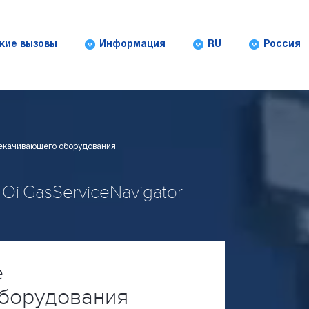
кие вызовы
Информация
RU
Россия
рекачивающего оборудования
ilGasServiceNavigator
е
борудования