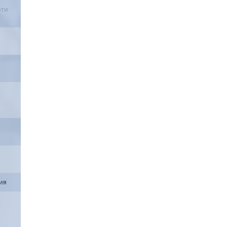
фти
ия