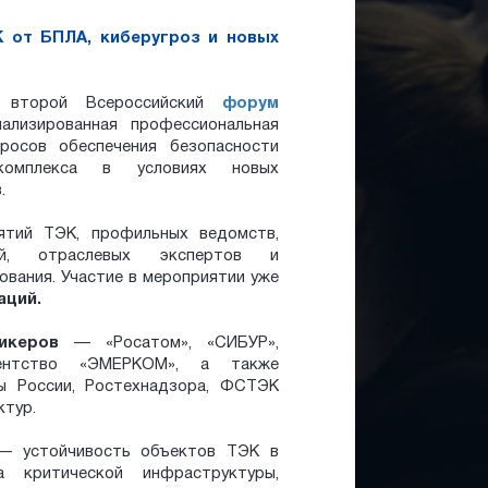
 от БПЛА, киберугроз и новых
 второй Всероссийский
форум
лизированная профессиональная
росов обеспечения безопасности
о комплекса в условиях новых
.
ятий ТЭК, профильных ведомств,
ний, отраслевых экспертов и
вания. Участие в мероприятии уже
аций.
пикеров
— «Росатом», «СИБУР»,
гентство «ЭМЕРКОМ», а также
ы России, Ростехнадзора, ФСТЭК
ктур.
— устойчивость объектов ТЭК в
а критической инфраструктуры,