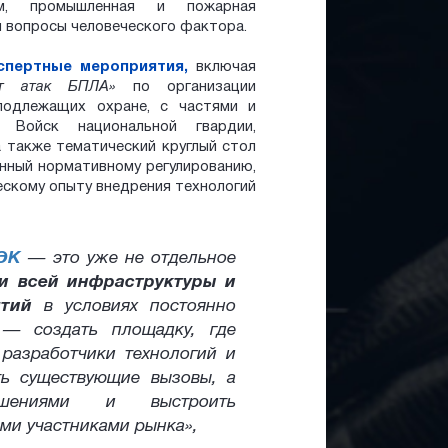
ам, промышленная и пожарная
 вопросы человеческого фактора.
спертные мероприятия,
включая
т атак БПЛА»
по организации
подлежащих охране, с частями и
, Войск национальной гвардии,
 также тематический круглый стол
енный нормативному регулированию,
ескому опыту внедрения технологий
ТЭК
— это уже не отдельное
и всей инфраструктуры и
тий
в условиях постоянно
— создать площадку, где
 разработчики технологий и
ть существующие вызовы, а
ешениями и выстроить
ми участниками рынка»,