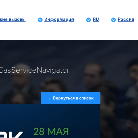
кие вызовы
Информация
RU
Россия
asServiceNavigator
← Вернуться в список