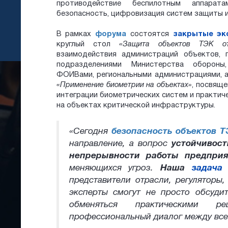
противодействие беспилотным аппарат
безопасность, цифровизация систем защиты и
В рамках
форума
состоятся
закрытые эк
круглый стол
«Защита объектов ТЭК о
взаимодействия администраций объектов, 
подразделениями Министерства обороны
ФОИВами, региональными администрациями, а
«Применение биометрии на объектах»
, посвящ
интеграции биометрических систем и практич
на объектах критической инфраструктуры.
«Сегодня
безопасность объектов 
направление, а вопрос
устойчивост
непрерывности работы предприя
меняющихся угроз.
Наша
задача
представители отрасли, регуляторы,
эксперты смогут не просто обсуди
обменяться практическими р
профессиональный диалог между все