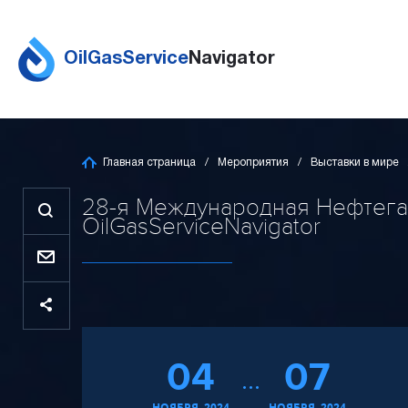
OilGasService
Navigator
Главная страница
Мероприятия
Выставки в мире
28-я Международная Нефтега
OilGasServiceNavigator
04
07
НОЯБРЯ, 2024
НОЯБРЯ, 2024