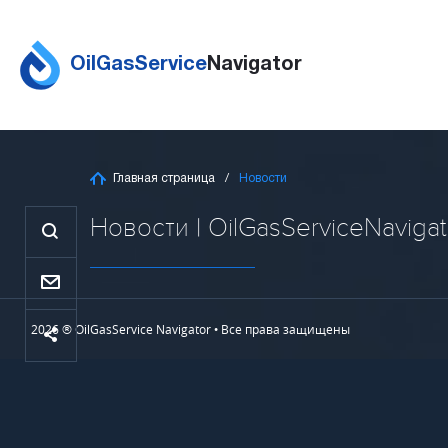
OilGasService
Navigator
Главная страница
Новости
Новости | OilGasServiceNavigat
2026 ® OilGasService Navigator • Все права защищены