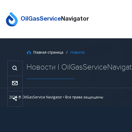
OilGasService
Navigator
Главная страница
Новости
Новости | OilGasServiceNavigat
2026 ® OilGasService Navigator • Все права защищены