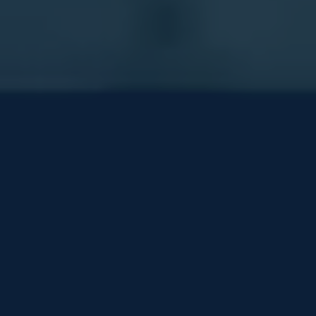
2026 ® OilGasService Navigator • Все права защищены