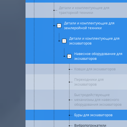
Детали и комплектующие для
тракторной техники
Детали и комплектующие для
землеройной техники
Детали и комплектующие для
экскаваторов
Навесное оборудование для
экскаваторов
Ковши для экскаваторов
Переходники для
экскаваторов
Быстродействующие
механизмы для навесного
оборудования экскаваторов
Буры для экскаваторов
Вибропогружатели