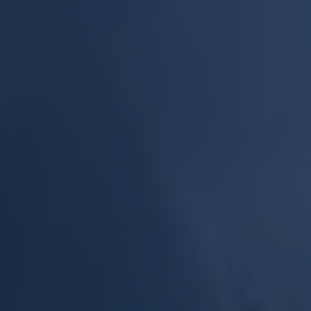
2026 ® OilGasService Navigator • Все права защищены