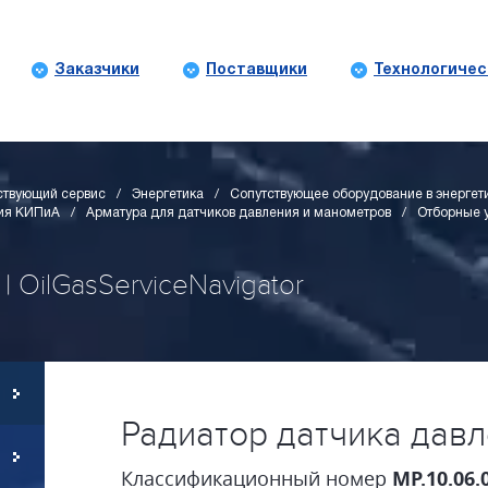
Заказчики
Поставщики
Технологичес
ствующий сервис
Энергетика
Сопутствующее оборудование в энергет
ния КИПиА
Арматура для датчиков давления и манометров
Отборные 
| OilGasServiceNavigator
Радиатор датчика дав
Классификационный номер
MP.10.06.0