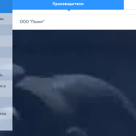
Производители
ры
ООО "Поинт"
ть
я и
алла