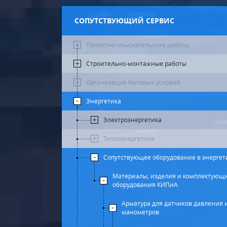
СОПУТСТВУЮЩИЙ СЕРВИС
Проектно-изыскательские работы
Строительно-монтажные работы
Организация бытовых условий
Энергетика
Электроэнергетика
Теплоэнергетика
Сопутствующее оборудование в энергет
Материалы, изделия и комплектующ
оборудования КИПиА
Арматура для датчиков давления 
манометров