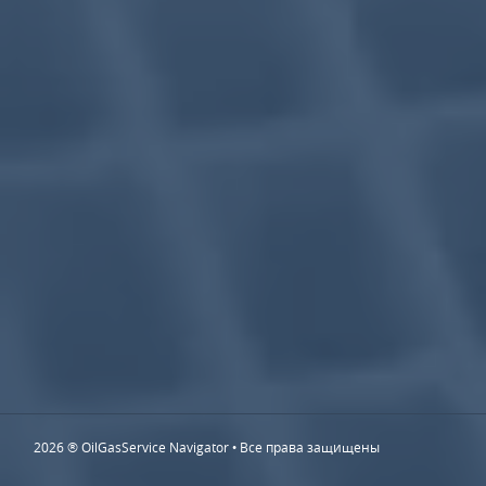
2026 ® OilGasService Navigator • Все права защищены