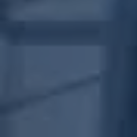
2026 ® OilGasService Navigator • Все права защищены