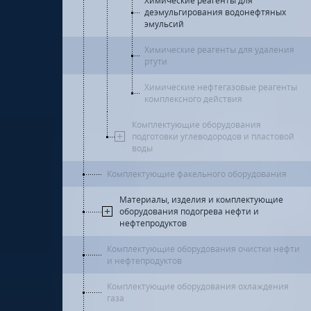
Химические реагенты для
деэмульгирования водонефтяных
эмульсий
Химические реагенты для удаления
ртути
Химические нефтегазовые реагенты
комплексного действия
Комплектующие оборудования
подготовки углеводородов и пластовой
воды
Комплектующие факельного оборудования
Материалы, изделия и комплектующие
оборудования подогрева нефти и
нефтепродуктов
Комплектующие оборудования очистки нефти
и нефтепродуктов
Комплектующие оборудования охлаждения
газа