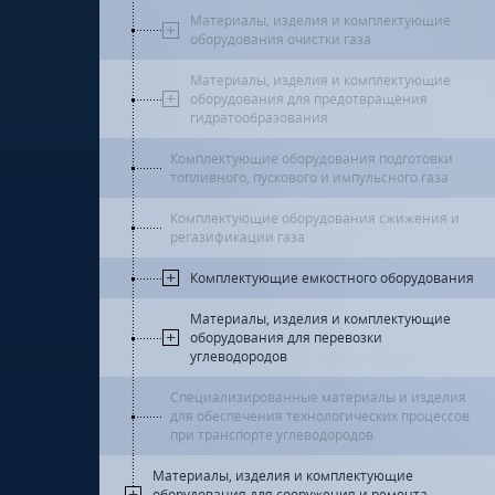
Материалы, изделия и комплектующие
оборудования очистки газа
Материалы, изделия и комплектующие
оборудования для предотвращения
гидратообразования
Комплектующие оборудования подготовки
топливного, пускового и импульсного газа
Комплектующие оборудования сжижения и
регазификации газа
Комплектующие емкостного оборудования
Материалы, изделия и комплектующие
оборудования для перевозки
углеводородов
Специализированные материалы и изделия
для обеспечения технологических процессов
при транспорте углеводородов
Материалы, изделия и комплектующие
оборудования для сооружения и ремонта