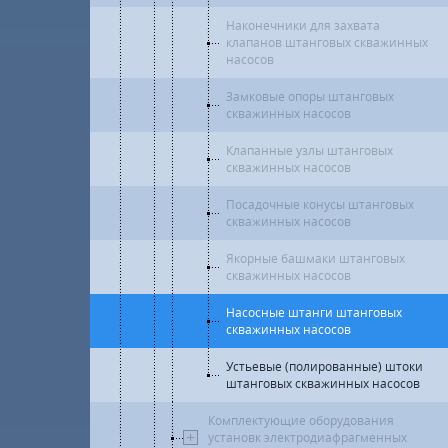
Наконечники для захвата
клапанов штанговых скважинных
насосов
Замковые опоры штанговых
скважинных насосов
Клапанные узлы штанговых
скважинных насосов
Посадочные конусы штанговых
скважинных насосов
Якорные башмаки штанговых
скважинных насосов
Насосные штанги штанговых
скважинных насосов
Устьевые (полированные) штоки
штанговых скважинных насосов
Комплектующие оборудования
установк электродиафрагменных