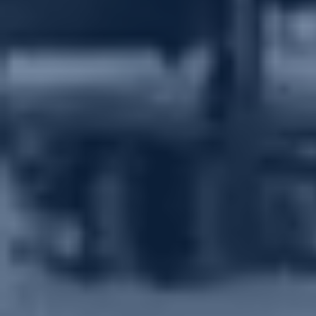
2026 ® OilGasService Navigator • Все права защищены