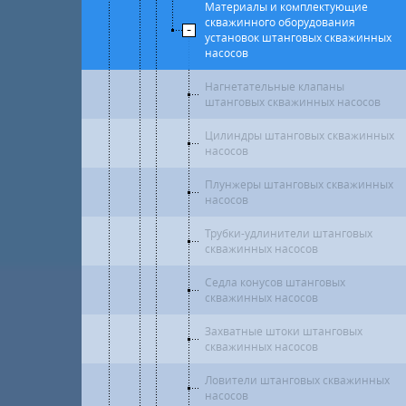
Материалы и комплектующие
скважинного оборудования
установок штанговых скважинных
насосов
Нагнетательные клапаны
штанговых скважинных насосов
Цилиндры штанговых скважинных
насосов
Плунжеры штанговых скважинных
насосов
Трубки-удлинители штанговых
скважинных насосов
Седла конусов штанговых
скважинных насосов
Захватные штоки штанговых
скважинных насосов
Ловители штанговых скважинных
насосов