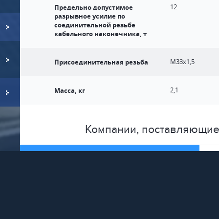
Предельно допустимое
12
разрывное усилие по
соединительной резьбе
кабельного наконечника, т
Присоединительная резьба
М33х1,5
Масса, кг
2,1
Компании, поставляющие
Производители
ООО "ПКФ Геотех"