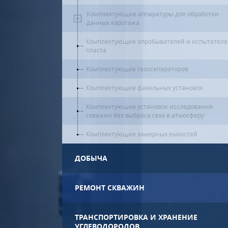
Комплектующие аппаратуры для обработки
данных каротажа
Комплектующие опробывателей и испытател
пласта
Комплектующие газосепараторов
Комплектующие факельных установок
Комплектующие установок исследования
скважин без выброса газа в атмосферу
Комплектующие замерных емкостей
ДОБЫЧА
РЕМОНТ СКВАЖИН
ТРАНСПОРТИРОВКА И ХРАНЕНИЕ
УГЛЕВОДОРОДОВ