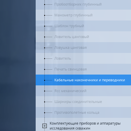
Пробоотборник глубинный
Манометр глубинный
Шаблон трубный
Ловитель цанговый
Ловушка цанговая
Ловитель
Печать свинцовая
Кабельные наконечники и переводники
Ясс механический
Шарниры соединительные
Противополетные кольца
Комплектующие приборов и аппаратуры
исследования скважин