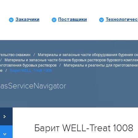
Заказчики
Поставщики
Технологичес
тельство скважин
Материалы и запасные части оборудования бурения с
Материалы и запасные части блоков буровых растворов бурового компле
иготовления буровых растворов
Материалы и реагенты для приготовлени
ве
Барит WELL-Treat 1008
GasServiceNavigator
Барит WELL-Treat 1008