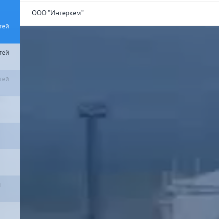
ООО "Интеркем"
тей
тей
тей
й