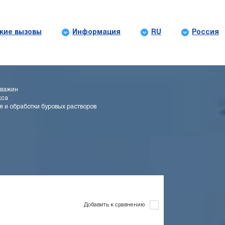
кие вызовы
Информация
RU
Россия
кважин
кса
я и обработки буровых растворов
Добавить к сравнению