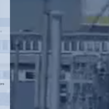
ов
ого