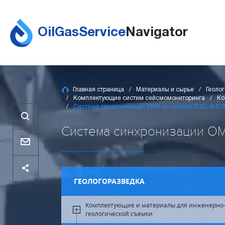
OilGasService
Navigator
Главная страница
Материалы и сырье
Геоло
Комплектующие систем сейсмомониторинга
Ко
Система синхронизации ОМВ по кабелю SGD-SHC8
Система синхронизации ОМВ
ГЕОЛОГОРАЗВЕДКА
Комплектующие и материалы для инженерно
геологической съемки