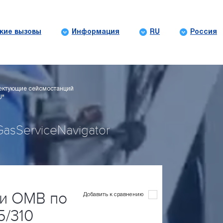
кие вызовы
Информация
RU
Россия
ектующие сейсмостанций
U"
asServiceNavigator
и ОМВ по
Добавить к сравнению
/310