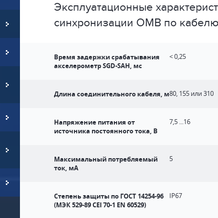
Эксплуатационные характерис
синхронизации ОМВ по кабелю
Время задержки срабатывания
< 0,25
акселерометр SGD-SAH, мс
Длина соединительного кабеля, м
80, 155 или 310
Напряжение питания от
7,5 ...16
источника постоянного тока, В
Максимальный потребляемый
5
ток, мА
Степень защиты по ГОСТ 14254-96
IP67
(МЭК 529-89 CEI 70-1 EN 60529)