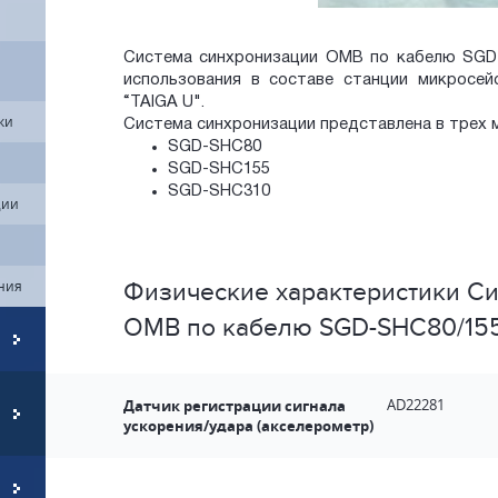
Система синхронизации ОМВ по кабелю SGD-
использования в составе станции микросе
“TAIGA U".
ки
Система синхронизации представлена в трех 
SGD-SHC80
SGD-SHC155
SGD-SHC310
ции
ния
Физические характеристики С
ОМВ по кабелю SGD-SHC80/155
Датчик регистрации сигнала
AD22281
ускорения/удара (акселерометр)