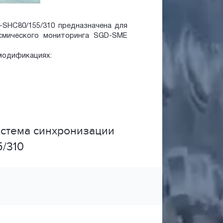
SHC80/155/310 предназначена для
йсмического мониторинга SGD-SME
модификациях:
истема синхронизации
/310