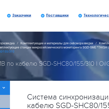
Заказчики
Поставщики
Технологичес
горазведка
Комплектующие и материалы для сейсморазведки
Компл
мплектующие станции микросейсмического мониторинга SGD-SME "TAIGA 
0/155/310
 по кабелю SGD-SHC80/155/310 | OilG
Система синхронизаци
-
кабелю SGD-SHC80/155