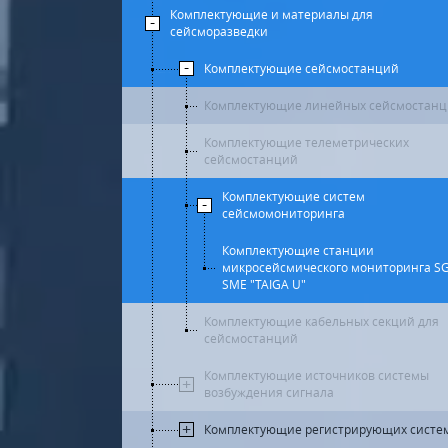
Комплектующие и материалы для
сейсморазведки
Комплектующие сейсмостанций
Комплектующие линейных сейсмостан
Комплектующие телеметрических
сейсмостанций
Комплектующие систем
сейсмомониторинга
Комплектующие станции
микросейсмического мониторинга S
SME "TAIGA U"
Комплектующие кабельных секций для
сейсмостанций
Комплектующие источников системы
возбуждения сигнала
Комплектующие регистрирующих систе