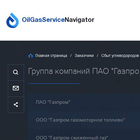
OilGasService
Navigator
Главная страница
Заказчики
Сбыт углеводородов
Группа компаний ПАО "Газпром"
ПАО "Газпром"
ООО "Газпром газомоторное топливо"
ООО "Газпром сжиженный газ"