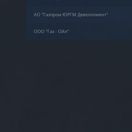
АО "Газпром ЮРГМ Девелопмент"
ООО "Газ - Ойл"