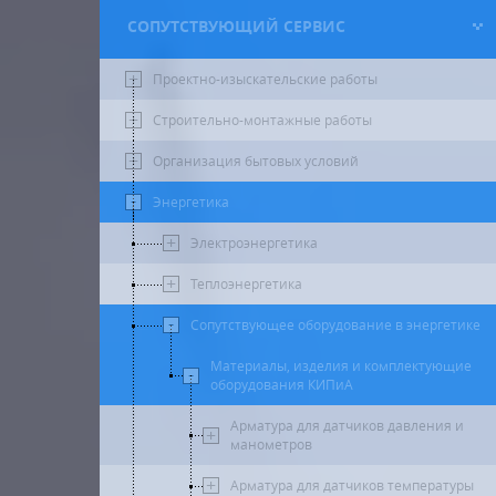
СОПУТСТВУЮЩИЙ СЕРВИС
Проектно-изыскательские работы
Строительно-монтажные работы
Организация бытовых условий
Энергетика
Электроэнергетика
Теплоэнергетика
Сопутствующее оборудование в энергетике
Материалы, изделия и комплектующие
оборудования КИПиА
Арматура для датчиков давления и
манометров
Арматура для датчиков температуры