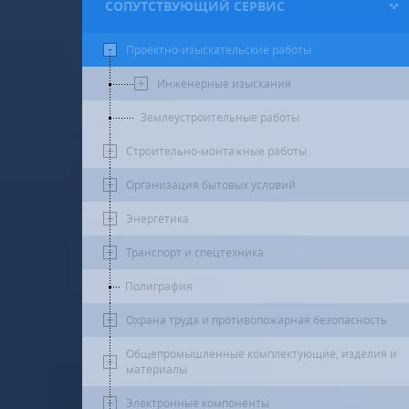
СОПУТСТВУЮЩИЙ СЕРВИС
Проектно-изыскательские работы
Инженерные изыскания
Землеустроительные работы
Строительно-монтажные работы
Организация бытовых условий
Энергетика
Транспорт и спецтехника
Полиграфия
Охрана труда и противопожарная безопасность
Общепромышленные комплектующие, изделия и
материалы
Электронные компоненты