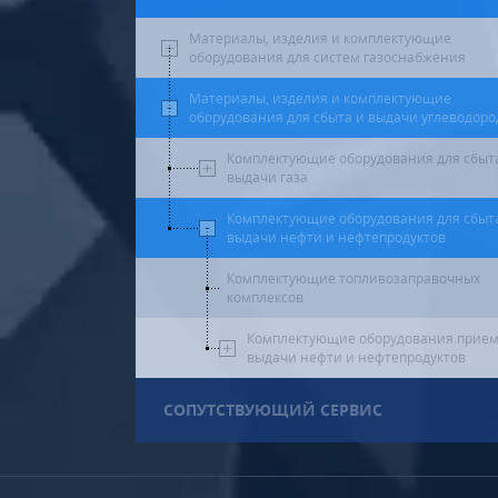
Материалы, изделия и комплектующие
оборудования для систем газоснабжения
Материалы, изделия и комплектующие
оборудования для сбыта и выдачи углеводоро
Комплектующие оборудования для сбыт
выдачи газа
Комплектующие оборудования для сбыт
выдачи нефти и нефтепродуктов
Комплектующие топливозаправочных
комплексов
Комплектующие оборудования прием
выдачи нефти и нефтепродуктов
СОПУТСТВУЮЩИЙ СЕРВИС