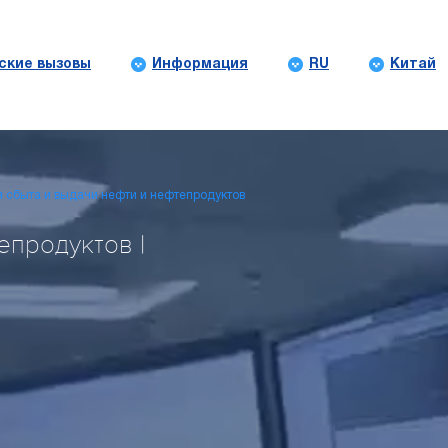
ские вызовы
Информация
RU
Китай
 сбыта и выдачи нефти и нефтепродуктов
епродуктов |