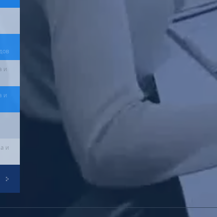
дов
а и
а и
а и