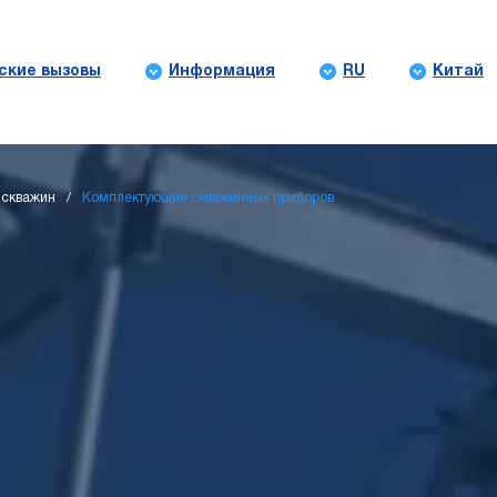
ские вызовы
Информация
RU
Китай
 скважин
Комплектующие скважинных приборов