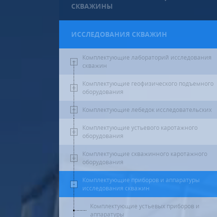
СКВАЖИНЫ
ИССЛЕДОВАНИЯ СКВАЖИН
Комплектующие лабораторий исследования
скважин
Комплектующие геофизического подъемного
оборудования
Комплектующие лебедок исследовательских
Комплектующие устьевого каротажного
оборудования
Комплектующие скважинного каротажного
оборудования
Комплектующие приборов и аппаратуры
исследования скважин
Комплектующие устьевых приборов и
аппаратуры