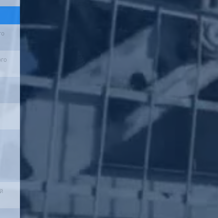
го
ого
ей