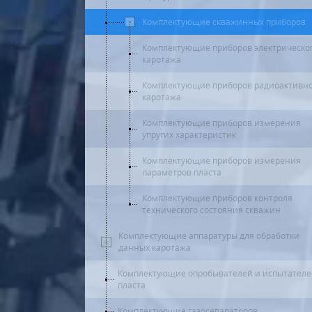
Комплектующие скважинных приборов
Комплектующие приборов электрическо
каротажа
Комплектующие приборов радиоактивн
каротажа
Комплектующие приборов измерения
упругих характеристик
Комплектующие приборов измерения
параметров пласта
Комплектующие приборов контроля
технического состояния скважин
Комплектующие аппаратуры для обработки
данных каротажа
Комплектующие опробывателей и испытател
пласта
Комплектующие газосепараторов