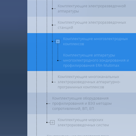
Комплектующие электроразведочной
аппаратуры
Комплектующие электроразведочных
станций
Комплектующие многоэлектродных
комплексов
Комплектующие аппаратуры
многоэлектродного зондирования и
профилирования ERA-Multimax
Комплектующие многоканальных
электроразведочных аппаратурно-
программных комплексов
Комплектующие оборудования
профилирования и ВЭЗ методом
сопротивлений, ВП, ЕП
Комплектующие морских
электроразведочных систем