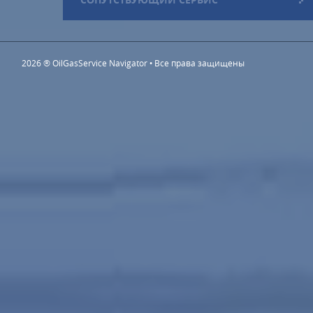
2026 ® OilGasService Navigator • Все права защищены