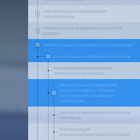
Комплектующие и материалы для
сейсморазведки
Комплектующие оборудования магнитной
разведки
Комплектующие оборудования электроразведки
Комплектующие аппаратных комплексов
Комплектующие оборудования
электомагнитных методов
Комплектующие оборудования
электротомографии методом
сопротивлений и вызванной
поляризации
Комплектующие электроразведочных
комплексов
Комплектующие
электротомографических комплексов