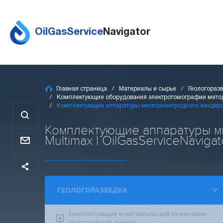
OilGasService
Navigator
Главная страница
Материалы и сырье
Геологораз
Комплектующие оборудования электротомографии метод
Комплектующие аппаратуры многоэлектродного зондиро
Комплектующие аппаратуры м
Multimax | OilGasServiceNavigat
ГЕОЛОГОРАЗВЕДКА
Комплектующие и материалы для инженерно-
геологической съемки